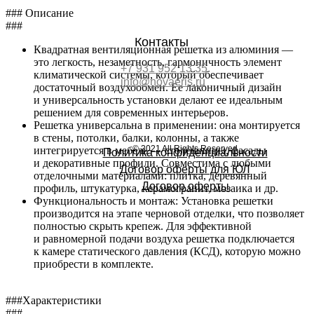
### Описание
###
Контакты
Квадратная вентиляционная решетка из алюминия —
это легкость, незаметность, гармоничность элемент
+7 931 952 13 35
климатической системы, который обеспечивает
info@novaeris.ru
достаточный воздухообмен. Ее лаконичный дизайн
и универсальность установки делают ее идеальным
решением для современных интерьеров.
Решетка универсальна в применении: она монтируется
в стены, потолки, балки, колонны, а также
© 2021 All Rights Reserved
интегрируется в мебель — столешницы, фасады
Политика конфиденциальности
и декоративные профили. Совместима с любыми
Договор оферты для ЮЛ
отделочными материалами: плитка, деревянный
Договор оферты
профиль, штукатурка, керамогранит, мозаика и др.
Функциональность и монтаж: Установка решетки
производится на этапе черновой отделки, что позволяет
полностью скрыть крепеж. Для эффективной
и равномерной подачи воздуха решетка подключается
к камере статического давления (КСД), которую можно
приобрести в комплекте.
###Характеристики
###