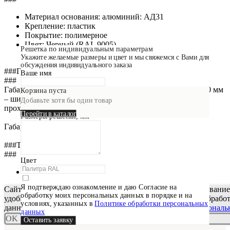
Материал основания: алюминий: АД31
Крепление: пластик
Покрытие: полимерное
Цвет: Черный (RAL 9005)
Решетка по индивидуальным параметрам
Укажите желаемые размеры и цвет и мы свяжемся с Вами для
обсуждения индивидуального заказа
###Габариты
Ваше имя
###
Габариты: 1200х100 -15, где 1200 мм – длина решетки, 100 мм
Email
Корзина пуста
– ширина решетки, 15 – ширина воздушного зазора для
Добавьте хотя бы один товар
прохода воздуха.
Перейти в каталог
Размеры решетки, мм
Габаритный размер – 1265х165 мм
###Техническая документация
###
Цвет
Техническая документация появиться позже
Я подтверждаю ознакомление и даю Согласие на
Сайт использует cookie-файлы, чтобы сделать ваше пребывани
обработку моих персональных данных в порядке и на
удобным. Оставаясь на сайте, вы даете свое согласие на обраб
условиях, указанных в
Политике обработки персональных
данных в порядке, указанном в
Политике обработки персонал
данных
OK
Оставить заявку